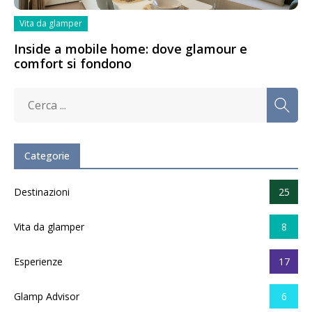
Vita da glamper
Inside a mobile home: dove glamour e
comfort si fondono
Categorie
Destinazioni
25
Vita da glamper
8
Esperienze
17
Glamp Advisor
6