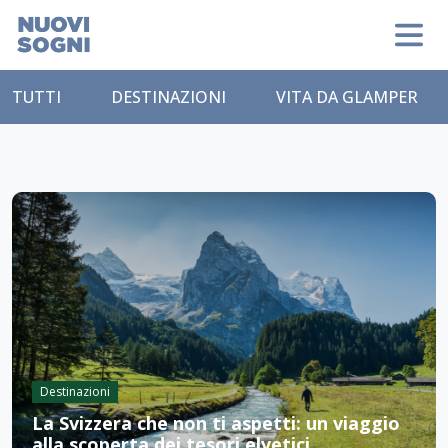
TUTTI
DESTINAZIONI
VITA DA GLAMPER
Destinazioni
La Svizzera che non ti aspetti: un viaggio
alla scoperta dei tesori elvetici