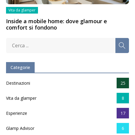
Vita da glamper
Inside a mobile home: dove glamour e
comfort si fondono
Categorie
Destinazioni
25
Vita da glamper
8
Esperienze
17
Glamp Advisor
6