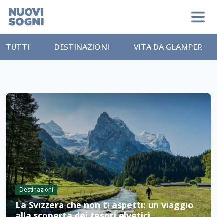
TUTTI
DESTINAZIONI
VITA DA GLAMPER
Destinazioni
La Svizzera che non ti aspetti: un viaggio
alla scoperta dei tesori elvetici